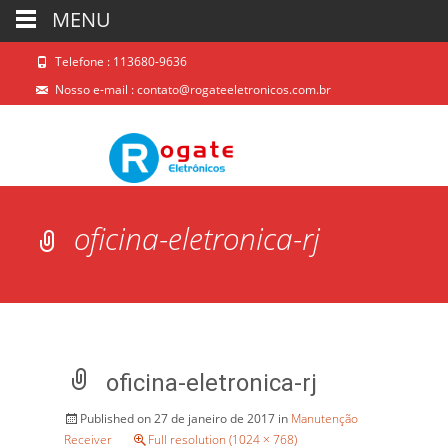
MENU
Telefone : 113680-9636
Nosso e-mail :
contato@rogateeletronicos.com.br
oficina-eletronica-rj
oficina-eletronica-rj
Published on
27 de janeiro de 2017
in
Manutenção
Receiver
Full resolution (1024 × 768)