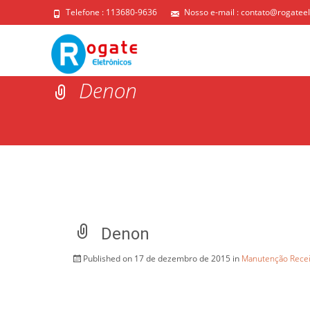
Telefone : 113680-9636
Nosso e-mail :
contato@rogateel
Denon
Denon
Published on
17 de dezembro de 2015
in
Manutenção Rece