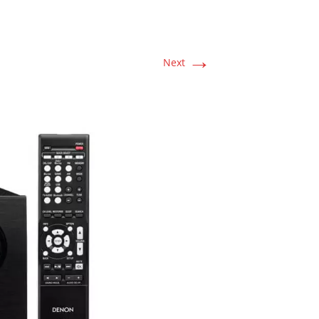
→
Next