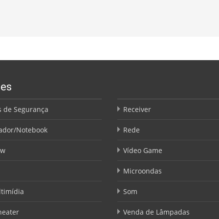
ões
 de Segurança
Receiver
ador/Notebook
Rede
ow
Vídeo Game
Microondas
timídia
Som
eater
Venda de Lâmpadas