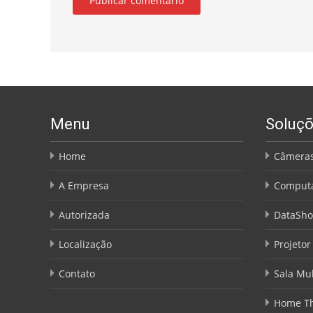
Menu
Soluç
Home
Câmeras
A Empresa
Comput
Autorizada
DataSh
Localização
Projetor
Contato
Sala Mul
Home Th