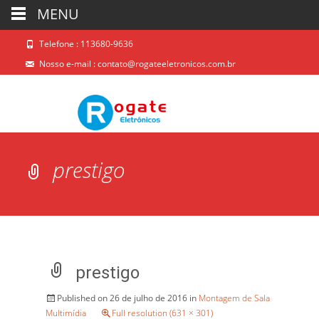
MENU
Telefone : 113680-9636
Nosso e-mail :
contato@rogateeletronicos.com.br
prestigo
prestigo
Published on
26 de julho de 2016
in
Montagem de Sala
Multimídia
Full resolution (631 × 301)