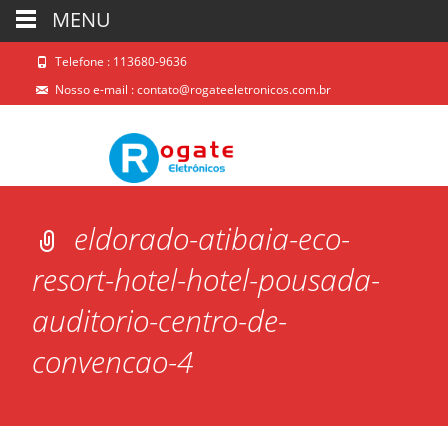
MENU
Telefone : 113680-9636
Nosso e-mail :
contato@rogateeletronicos.com.br
eldorado-atibaia-eco-
resort-hotel-hotel-pousada-
auditorio-centro-de-
convencao-4