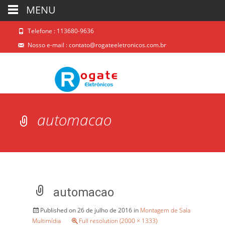
MENU
Telefone : 113680-9636
Nosso e-mail :
contato@rogateeletronicos.com.br
automacao
automacao
Published on
26 de julho de 2016
in
Montagem de Sala
Multimídia
Full resolution (2000 × 1333)