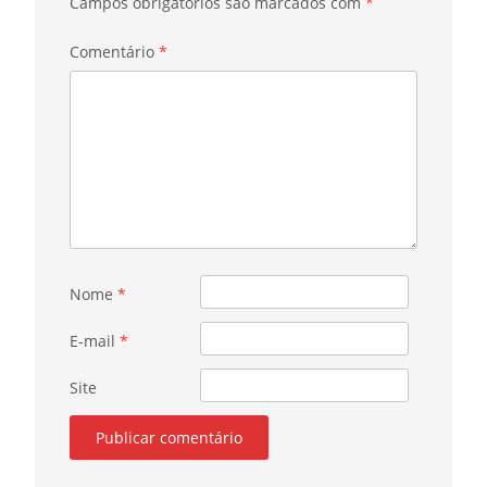
Campos obrigatórios são marcados com
*
Comentário
*
Nome
*
E-mail
*
Site