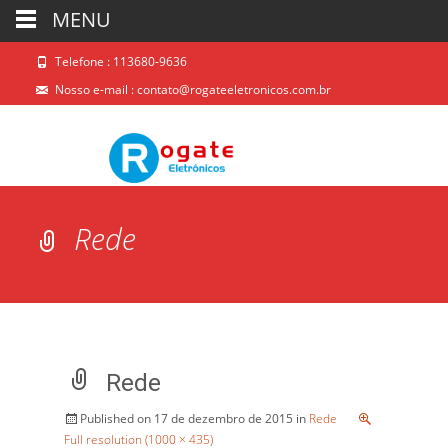
MENU
Telefone : 113680-9636
Nosso e-mail :
contato@rogateeletronicos.com.br
Rede
Rede
Published on
17 de dezembro de 2015
in
Rede
Full resolution (1000 × 435)