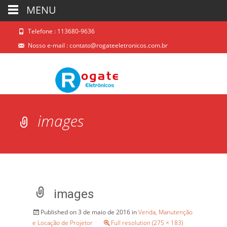
MENU
Telefone : 113680-9636
Nosso e-mail :
contato@rogateeletronicos.com.br
images
images
Published on
3 de maio de 2016
in
Venda, Manutenção
e Locação de Projetor
Full resolution (275 × 183)