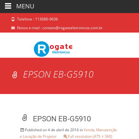
MENU
Telefone : 113680-9636
Nosso e-mail :
contato@rogateeletronicos.com.br
EPSON EB-G5910
EPSON EB-G5910
Published on
4 de abril de 2016
in
Venda, Manutenção
e Locação de Projetor
Full resolution (475 × 360)