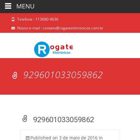
MENU
Telefone : 113680-9636
Nosso e-mail :
contato@rogateeletronicos.com.br
929601033059862
929601033059862
Published on
3 de maio de 2016
in