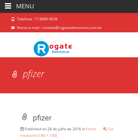
MENU
Telefone : 113680-9636
Nosso e-mail :
contato@rogateeletronicos.com.br
pfizer
pfizer
Published on
28 de julho de 2016
in
Home
Full
resolution (180 × 100)