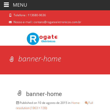
MENU
Telefone : 113680-9636
Nosso e-mail :
contato@rogateeletronicos.com.br
banner-home
banner-home
Published on
10 de agosto de 2015
in
Home
Full
resolution (1063 × 130)