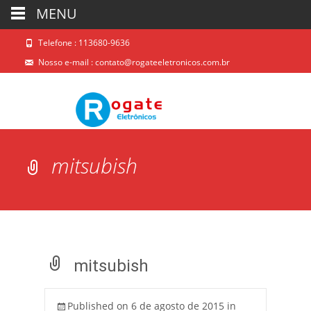
MENU
Telefone : 113680-9636
Nosso e-mail :
contato@rogateeletronicos.com.br
mitsubish
mitsubish
Published on
6 de agosto de 2015
in