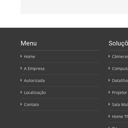
Menu
Soluç
Home
Câmeras
A Empresa
Comput
Autorizada
DataSh
Localização
Projetor
Contato
Sala Mul
Home Th