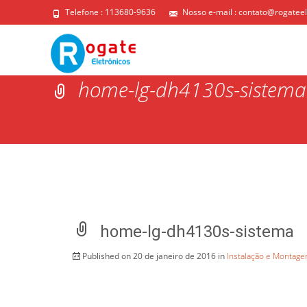
Telefone : 113680-9636
Nosso e-mail :
contato@rogateel
home-lg-dh4130s-sistema
home-lg-dh4130s-sistema
Published on
20 de janeiro de 2016
in
Instalação e Montag