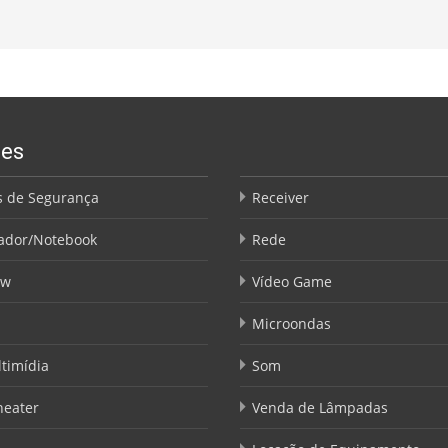
ões
 de Segurança
Receiver
ador/Notebook
Rede
ow
Vídeo Game
Microondas
timídia
Som
eater
Venda de Lâmpadas