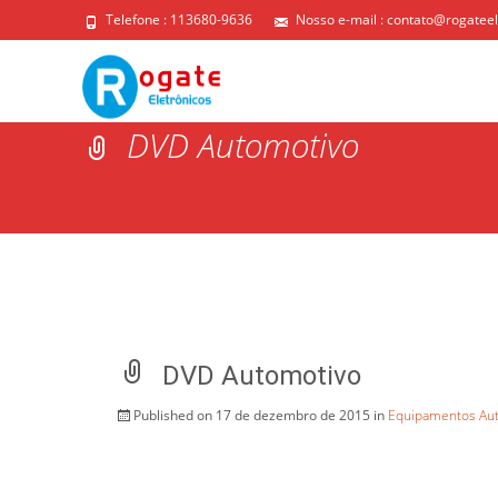
Telefone : 113680-9636
Nosso e-mail :
contato@rogateel
DVD Automotivo
DVD Automotivo
Published on
17 de dezembro de 2015
in
Equipamentos Au