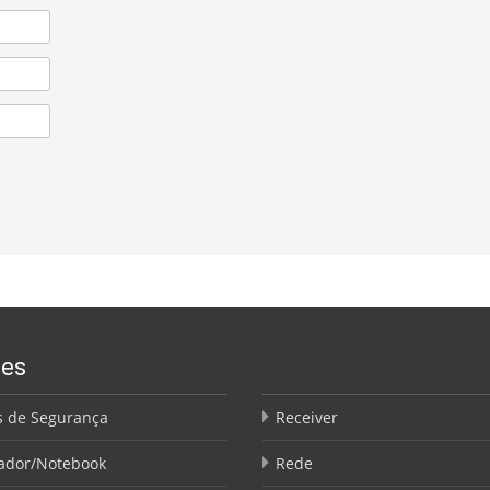
ões
 de Segurança
Receiver
ador/Notebook
Rede