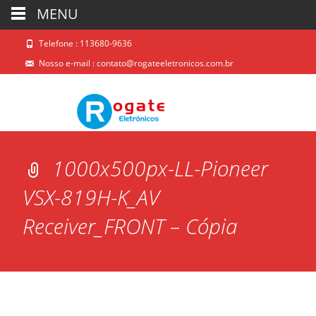
MENU
Telefone : 113680-9636
Nosso e-mail :
contato@rogateeletronicos.com.br
1000x500px-LL-Pioneer
VSX-819H-K_AV
Receiver_FRONT – Cópia