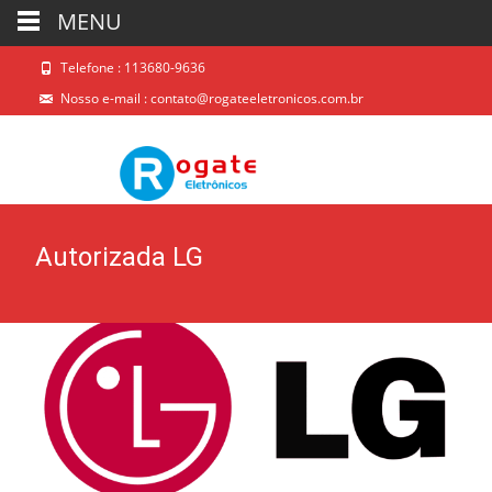
MENU
Telefone : 113680-9636
Nosso e-mail :
contato@rogateeletronicos.com.br
Autorizada LG